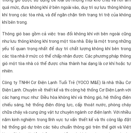
thông gió được sử dụng để loại bỏ những mùi khó chịu và hơi ẩm
quá mức, đưa không khí ở bên ngoài vào, duy trì sự lưu thông không
khí trong các tòa nhà, và để ngăn chặn tình trạng trì trệ của không
khí bên trong.
Thông gió bao gồm cả việc trao đổi không khí với bên ngoài cũng
như lưu thông không khí trong một tòa nhà. Đây là một trong những
yếu tố quan trọng nhất để duy trì chất lượng không khí bên trong
các tòa nhà ở mức có thể chấp nhận được. Các phương pháp thông
gió một tòa nhà có thể được chia thành hai dạng là cơ khí hoặc tự
nhiên.
Công ty TNHH Cơ Điện Lạnh Tuổi Trẻ (YOCO M&E) là nhà thầu Cơ
Điện Lạnh. Chuyên về thiết kế và thi công hệ thống Cơ Điện Lạnh với
các hạng mục như: Điều hòa không khí và thông gió, hệ thống điện
chiếu sáng, hệ thống điện động lực, cấp thoát nước, phòng cháy
chữa cháy và cung ứng vật tư chuyên ngành cơ điện lạnh. Với nhiều
năm kinh nghiệm trong lĩnh vực tư vấn thiết kế và thi công lắp đặt
hệ thống gió dự trên các tiêu chuẩn thông gió trên thế giới và Việt