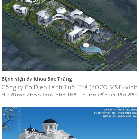
lớn là Hà Nội và TP. Hồ Chí Minh. Chủ đầu tư:
Công ty
Bệnh viện đa khoa Sóc Trăng
Công ty Cơ Điện Lạnh Tuổi Trẻ (YOCO M&E) vinh
dự được chọn làm nhà thầu cung cấp và lắp đặt
cải tạo hệ thống hút khói hành lang, tạo áp cầu
thang cho Bệnh viện đa khoa Sóc Trăng. Chủ
đầu tư: Bệnh viện đa khoa Sóc Trăng Địa điểm:
17 Pasteur, Khóm 5, Phường