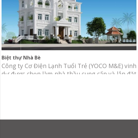
Biệt thự Nhà Bè
Công ty Cơ Điện Lạnh Tuổi Trẻ (YOCO M&E) vinh
dự được chọn làm nhà thầu cung cấp và lắp đặt
hệ thống Máy lạnh trung tâm VRV và thông gió
cho biệt thự Nhà Bè. Địa điểm: Khu Cotec, Nhà
Bè, Tp.HCM. Hạng mục: Cung cấp và thi công hệ
thống cơ điện lạnh, bao gồm: Hệ