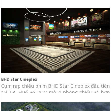
điện lạnh cho tòa nhà Thẩm mỹ viện Hàn Quốc.
Chủ đầu tư: Thẩm mỹ viện Hàn Quốc. Địa điểm:
Trần Nhật Duật, Phường Tân Định, Quận 1, TP.
HCM. Hạng mục: Thiết kế và thi
BHD Star Cineplex
Cụm rạp chiếu phim BHD Star Cineplex đầu tiên
tại TP. Huế với quy mô 4 phòng chiếu và hơn
600 ghế ngồi. Đây là cụm rạp đầu tiên của BHD
Star tại khu vực miền Trung, sau hai thị trường