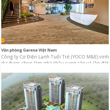
Văn phòng Garena Việt Nam
Công ty Cơ Điện Lạnh Tuổi Trẻ (YOCO M&E) vinh
dự được chọn làm nhà thầu cung cấp và lắp đặt
hệ thống cơ điện lạnh cho Văn phòng Garena
Việt Nam. Garena Vietnam-Công ty công nghệ
hàng đầu Đông Nam Á, tập trung vào 3 lĩnh vực,
Game, thương mại điện tử và ví điện tử. Thành