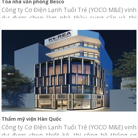
Tòa nhà văn phòng Besco
Công ty Cơ Điện Lạnh Tuổi Trẻ (YOCO M&E) vinh
dự được chọn làm nhà thầu cung cấp và thi
công lắp đặt hệ thống cơ điện lạnh Tòa nhà văn
phòng Besco. Chủ đầu tư: Công ty TNHH MTV
Dịch Vụ Công Ích TNXP Địa điểm: 172-174
Nguyễn Trãi, Phường 3, Quận 5, Tp.HCM Qui
Thẩm mỹ viện Hàn Quốc
Công ty Cơ Điện Lạnh Tuổi Trẻ (YOCO M&E) vinh
dự được chọn thiết kế, thi công hệ thống cơ