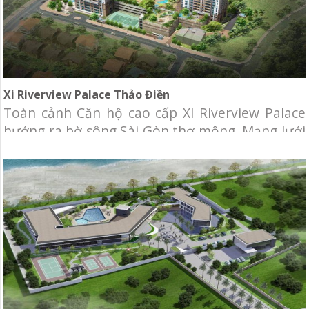
Xi Riverview Palace Thảo Điền
Toàn cảnh Căn hộ cao cấp XI Riverview Palace
hướng ra bờ sông Sài Gòn thơ mộng. Mạng lưới
giao thông thuận lợi, mang lại niềm tự hào đích
thực. Đây là một trong những dự án căn hộ cao
cấp đầu tiên của Chủ đầu tư VGSE đưa thương
hiệu Xi đến với thị trường