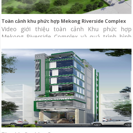
Toàn cảnh khu phức hợp Mekong Riverside Complex
Video giới thiệu toàn cảnh Khu phức hợp
Mekong Riverside Complex và quá trình hình
thành, phát triển của ngân hàng BIDV tại
Campuchia. Đây được chọn là công trình có kiến
trúc tiêu biểu 2016 tại Campuchia. Chủ đầu tư:
Ngân hàng Đầu tư và Phát triển Campuchia
(BIDC) Địa điểm: quận Neamchey,