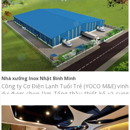
Nhà xưởng Inox Nhật Bình Minh
Công ty Cơ Điện Lạnh Tuổi Trẻ (YOCO M&E) vinh
dự được chọn làm Tổng thầu thiết kế và cung
cấp hệ thống cơ điện cho Nhà máy Inox Nhật
Bình Minh. Chủ đầu tư: Công ty CP Thép Nhật
Bình Minh Địa điểm: Khu Công Nghiệp Tân Phú
Trung, Củ Chi. Qui mô: 12.800m2 Hạng mục: