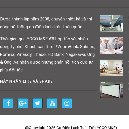
Được thành lập năm 2008, chuyên thiết kế và thi
công hệ thống cơ điện lạnh trên toàn quốc
Thời gian qua YOCO M&E đã hợp tác với nhiều
công ty như: Khách sạn Rex, PVcomBank, Sabeco,
Pomina, Vinasoy, Thaco, HD Bank, Nagakawa, Ong
& Ong…và nhận được những phản hồi tích cực từ
phía đối tác.
HÃY NHẤN LIKE VÀ SHARE
@Copyright 2026 Cơ Điện Lạnh Tuổi Trẻ (YOCO M&E)