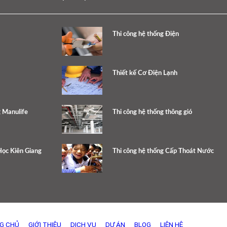
Thi công hệ thống Điện
Thiết kế Cơ Điện Lạnh
 Manulife
Thi công hệ thống thông gió
ọc Kiên Giang
Thi công hệ thống Cấp Thoát Nước
G CHỦ
GIỚI THIỆU
DỊCH VỤ
DỰ ÁN
BLOG
LIÊN HỆ