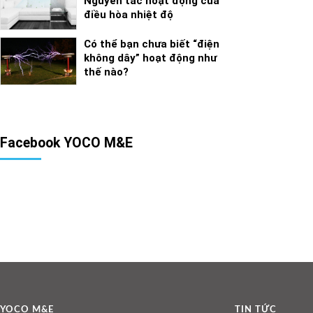
Nguyên tắc hoạt động của
điều hòa nhiệt độ
Có thể bạn chưa biết “điện
không dây” hoạt động như
thế nào?
Facebook YOCO M&E
YOCO M&E
TIN TỨC