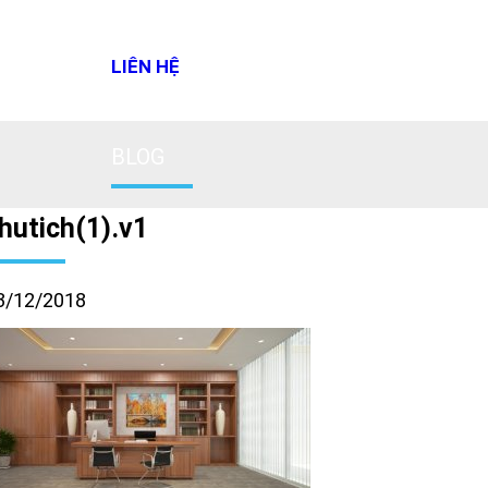
LIÊN HỆ
BLOG
hutich(1).v1
3/12/2018