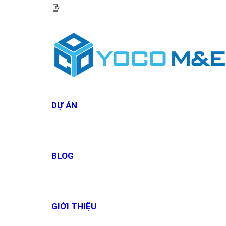
HOTLINE:
0967 927 927
DỰ ÁN
BLOG
GIỚI THIỆU