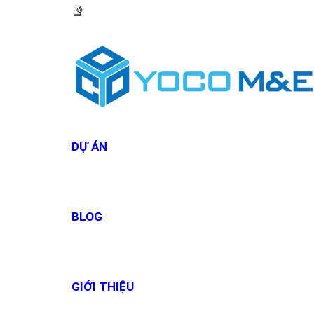
HOTLINE:
0967 927 927
DỰ ÁN
BLOG
GIỚI THIỆU