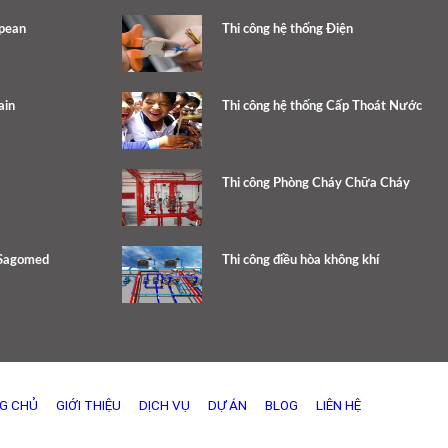
opean
Thi công hệ thống Điện
ain
Thi công hệ thống Cấp Thoát Nước
Thi công Phòng Cháy Chữa Cháy
 Sagomed
Thi công điều hòa không khí
G CHỦ
GIỚI THIỆU
DỊCH VỤ
DỰ ÁN
BLOG
LIÊN HỆ