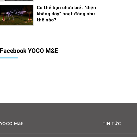
Có thể bạn chưa biết “điện
không dây” hoạt động như
thế nào?
Facebook YOCO M&E
YOCO M&E
TIN TỨC