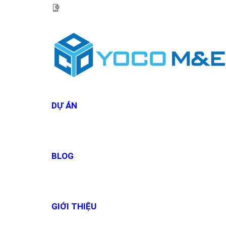
HOTLINE:
0967 927 927
DỰ ÁN
BLOG
GIỚI THIỆU