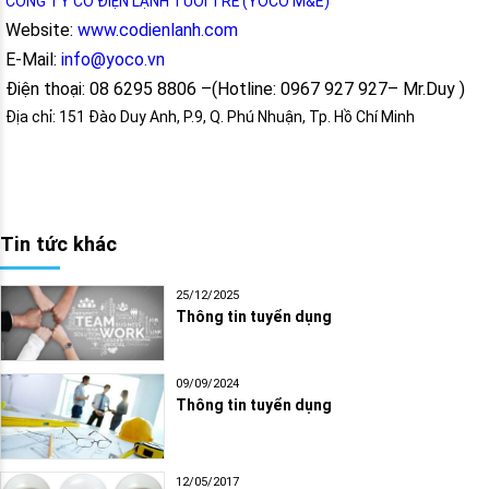
CÔNG TY CƠ ĐIỆN LẠNH TUỔI TRẺ (YOCO M&E)
Website:
www.codienlanh.com
E-Mail:
info@yoco.vn
Điện thoại: 08 6295 8806 –(Hotline: 0967 927 927– Mr.Duy )
Địa chỉ: 151 Đào Duy Anh, P.9, Q. Phú Nhuận, Tp. Hồ Chí Minh
Tin tức khác
25/12/2025
Thông tin tuyển dụng
09/09/2024
Thông tin tuyển dụng
12/05/2017