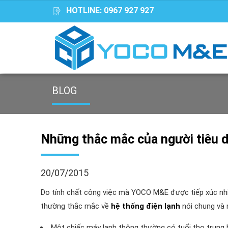
HOTLINE:
0967 927 927
BLOG
Những thắc mắc của người tiêu d
20/07/2015
Do tính chất công việc mà YOCO M&E được tiếp xúc nhi
thường thắc mắc về
hệ thống điện lạnh
nói chung và m
Một chiếc máy lạnh thông thường có tuổi thọ trung b