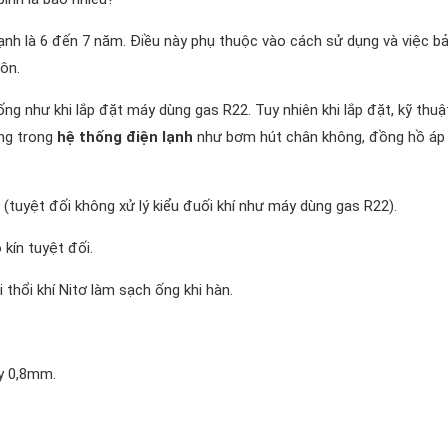
lạnh là 6 đến 7 năm. Điều này phụ thuộc vào cách sử dụng và việc b
ôn.
ng như khi lắp đặt máy dùng gas R22. Tuy nhiên khi lắp đặt, kỹ thuậ
ụng trong
hệ thống điện lạnh
như bơm hút chân không, đồng hồ áp
 (tuyệt đối không xử lý kiểu đuối khí như máy dùng gas R22).
kín tuyệt đối.
 thổi khí Nitơ làm sạch ống khi hàn.
y 0,8mm.