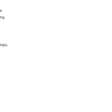
a
ờng
 hiệu