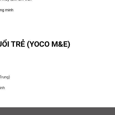
ông minh
UỔI TRẺ (YOCO M&E)
Trung)
inh