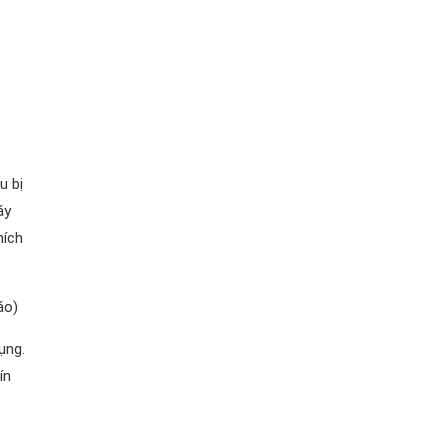
u bị
áy
hích
áo)
ụng.
ín