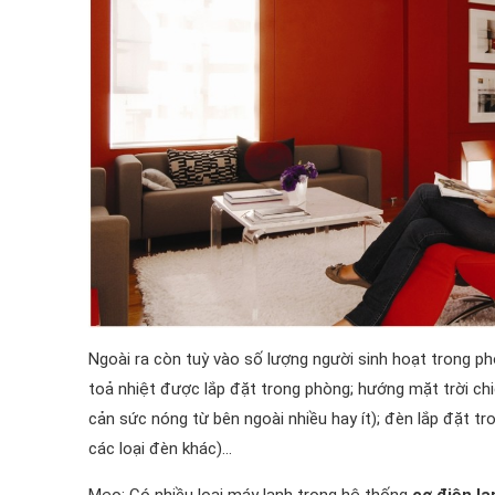
Ngoài ra còn tuỳ vào số lượng người sinh hoạt trong p
toả nhiệt được lắp đặt trong phòng; hướng mặt trời ch
cản sức nóng từ bên ngoài nhiều hay ít); đèn lắp đặt tr
các loại đèn khác)…
Mẹo: Có nhiều loại máy lạnh trong hệ thống
cơ điện lạ