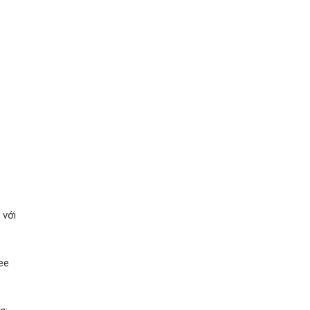
 với
ee