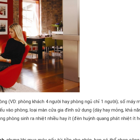
hòng (VD: phòng khách 4 người hay phòng ngủ chỉ 1 người); số máy 
iếu vào phòng; loại màn cửa gia đình sử dụng (dày hay mỏng, khả nă
ong phòng sinh ra nhiệt nhiều hay ít (đèn huỳnh quang phát nhiệt ít 
nh
, nhưng khi mua máy, nếu túi tiền cho phép, bạn có thể chọn công