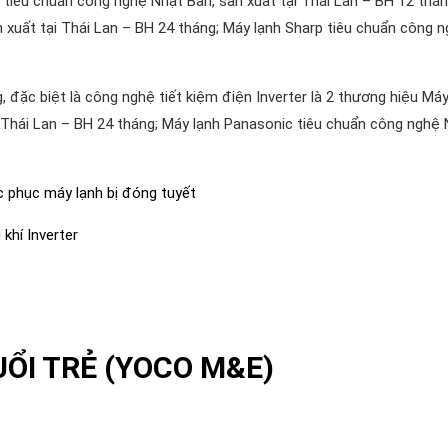
 tiêu chuẩn công nghệ Nhật Bản, sản xuất tại Thái Lan – BH 12 thán
xuất tại Thái Lan – BH 24 tháng; Máy lạnh Sharp tiêu chuẩn công 
 đặc biệt là công nghệ tiết kiệm điện Inverter là 2 thương hiệu Máy
i Thái Lan – BH 24 tháng; Máy lạnh Panasonic tiêu chuẩn công nghệ
c phục máy lạnh bị đóng tuyết
khí Inverter
UỔI TRẺ (YOCO M&E)