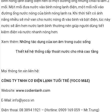
bình nóng lạnh bằng điện nên đi một đường ống nhưng chia ra làm 2
mối. Một mối đưa nước vào bình nóng lạnh điện, một mối nối vào
đường ống nước nóng của bình nóng lạnh ra. Khi thời tiết có ánh
nắng nhiều sẽ mở van cho nước nóng đi vào bình và bật điện, lúc này
nước sẽ ấm hơn nước lạnh bình thường nên giúp người dùng tiết
kiệm điện và nước nhanh nóng hơn.
Xem thêm:
Những tác dụng của ion âm trong cuộc sống
Thiết kế hệ thống cấp thoát nước cho nhà cao tầng
Mọi thông tin xin liên hệ:
CÔNG TY TNHH CƠ ĐIỆN LẠNH TUỔI TRẺ (YOCO M&E)
Website:
www.codienlanh.com
E-Mail: info@yoco.vn
Điện thoại: 08 3894 1921 – (Hotline: 0909 169 059 – Mr.Trung)