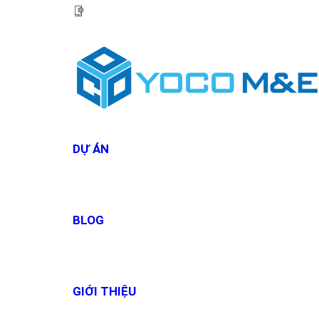
HOTLINE:
0967 927 927
DỰ ÁN
BLOG
GIỚI THIỆU