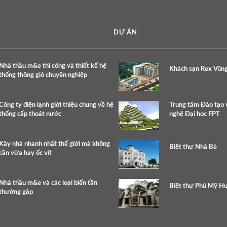
DỰ ÁN
Nhà thầu m&e thi công và thiết kế hệ
Khách sạn Rex Vũn
thống thông gió chuyên nghiệp
Công ty điện lạnh giới thiệu chung về hệ
Trung tâm Đào tạo 
thống cấp thoát nước
nghệ Đại học FPT
Xây nhà nhanh nhất thế giới mà không
Biệt thự Nhà Bè
cần vữa hay ốc vít
Nhà thầu m&e và các loại biến tần
Biệt thự Phú Mỹ H
thường gặp