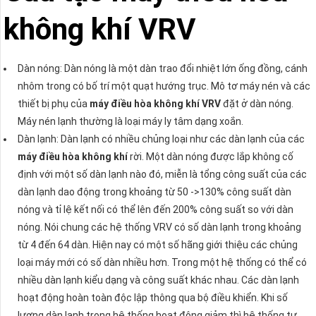
không khí VRV
Dàn nóng: Dàn nóng là một dàn trao đổi nhiệt lớn ống đồng, cánh
nhôm trong có bố trí một quạt hướng trục. Mô tơ máy nén và các
thiết bị phụ của
máy điều hòa không khí
VRV
đặt ở dàn nóng.
Máy nén lạnh thường là loại máy ly tâm dạng xoắn.
Dàn lạnh: Dàn lạnh có nhiều chủng loại như các dàn lạnh của các
máy điều hòa không khí
rời. Một dàn nóng được lắp không cố
định với một số dàn lạnh nào đó, miễn là tổng công suất của các
dàn lạnh dao động trong khoảng từ 50 ->130% công suất dàn
nóng và tỉ lệ kết nối có thể lên đến 200% công suất so với dàn
nóng. Nói chung các hệ thống VRV có số dàn lạnh trong khoảng
từ 4 đến 64 dàn. Hiện nay có một số hãng giới thiệu các chủng
loại máy mới có số dàn nhiều hơn. Trong một hệ thống có thể có
nhiều dàn lạnh kiểu dạng và công suất khác nhau. Các dàn lạnh
hoạt động hoàn toàn độc lập thông qua bộ điều khiển. Khi số
lượng dàn lạnh trong hệ thống hoạt động giảm thì hệ thống tự