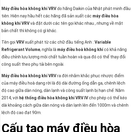
Máy điều hòa không khí VRV
do hãng Daikin của Nhật phát minh đầu
tiên. Hiện nay hầu hết các hãng đã sản xuất các
máy điều hòa
không khí VRV
và đặt dưới các tên gọi khác nhau , nhưng về mặt
bản chất thì không có gì khác.
Tên gọi
VRV
xuất phát từ các chữ đầu tiếng Anh :
Variable
Refrigerant Volume
, nghĩa là
máy điều hoà không khí
có khả năng
điều chỉnh lưu lượng môi chất tuần hoàn và qua đó có thể thay đổi
công suất theo phụ tải bên ngoài.
Máy điều hòa không khí VRV
ra đời nhằm khắc phục nhược điểm
của máy điều hoà dạng rời là độ dài đường ống dẫn ga, chênh lệch
độ cao giữa dàn nóng, dàn lạnh và công suất lạnh bị hạn chế. Năm
2014, với
hệ thống điều hòa không khí VRV IV
cho phép có thể kéo
dài khoảng cách giữa dàn nóng và dàn lạnh lên đến 1000m và chênh
lệch độ cao đạt 90m.
Cấu tạo máy điều hòa