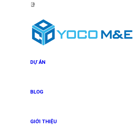
HOTLINE:
0967 927 927
DỰ ÁN
BLOG
GIỚI THIỆU