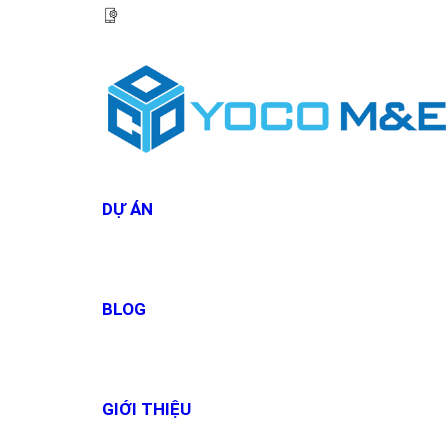
HOTLINE:
0967 927 927
DỰ ÁN
BLOG
GIỚI THIỆU