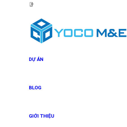
HOTLINE:
0967 927 927
DỰ ÁN
BLOG
GIỚI THIỆU