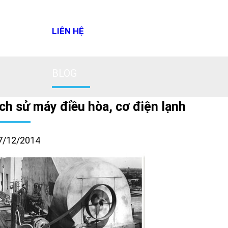
LIÊN HỆ
BLOG
ịch sử máy điều hòa, cơ điện lạnh
7/12/2014