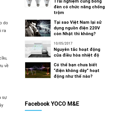
Trải nghiệm cùng bóng
đèn có chức năng chống
trộm
Tại sao Việt Nam lại sử
o do
dụng nguồn điện 220V
i ra
còn Nhật thì không?
10/05/2017
Nguyên tắc hoạt động
của điều hòa nhiệt độ
cầu,
Có thể bạn chưa biết
ưu về
“điện không dây” hoạt
động như thế nào?
à sự
Facebook YOCO M&E
áy