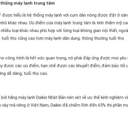
 thống máy lạnh trung tâm
RF được hiểu là hệ thống máy lạnh với cụm dàn nóng được đặt ở sân
 nhỏ khác nhau. Ưu điểm của máy lạnh trung tâm là tính thẩm mỹ ca
iều loại khác nhau phù hợp với từng loại không gian nội thất, ngoà
à tuổi thọ cũng cao hơn máy lạnh dân dụng, thông thường tuổi thọ
ho công trình là hết sức quan trọng, nó phải đáp ứng được mọi yêu 
 huy được các ưu điểm, hạn chế được các khuyết điểm, đảm bảo tối 
ỡng dễ dàng, tuổi thọ cao.
ởi hãng máy lạnh Daikin Nhật Bản nên xét về ưu thế kinh nghiệm v
nh vậy mà riêng ở Việt Nam, Daikin đã chiếm lĩnh đến 65% thị phần m