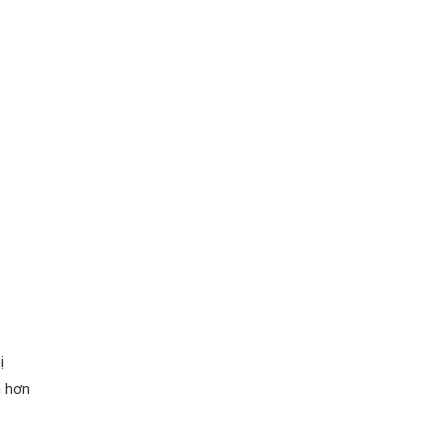
ị
h hơn