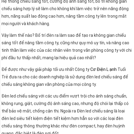
Hệ thống chiếu sáng tốt, cường độ ánh sáng tốt, bố trí không gian
chiếu sáng hợp lý sẽ làm cho không khí làm việc trở nên năng động
hơn, năng suất lao động cao hơn, nâng tầm công ty lên trong mắt
mọi người và khách hàng.
Vậy làm thế nào? Bố trí đèn ra làm sao để tạo ra không gian chiếu
sáng tốt để nâng tầm công ty, cũng như quy mô uy tín, và nâng cao
tinh thần làm việc của các nhân viên trong văn phòng công ty với chi
phí đầu tư thấp nhất, mang lại hiệu quả cao nhất?
Để được như vậy giải pháp tối ưu nhất Công ty
Cơ Điện L ạnh
Tuổi
Trẻ đưa ra cho các doanh nghiệp là sử dụng đèn led chiếu sáng để
chiếu sáng không gian văn phòng của mọi công ty.
Đèn led chiếu sáng với các ưu điểm vượt trội cho ánh sáng chuẩn,
không rung, giật, cường độ ánh sáng cao, nhưng độ chói lại thấp có
thể bảo vệ mắt, chống cận thị. Ngoài ra Đèn led chiếu sáng là loại
đèn led siêu tiết kiệm điện tiết kiệm hơn hẳn so với các loại đèn
chiếu sáng thông thường khác như đèn compact, hay đèn huỳnh
quang, đặc biệt là đèn sợi đốt.