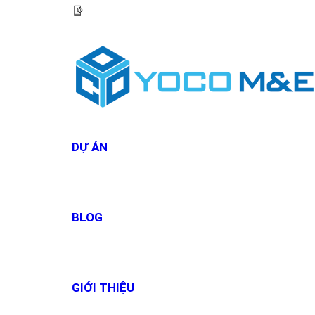
HOTLINE:
0967 927 927
DỰ ÁN
BLOG
GIỚI THIỆU