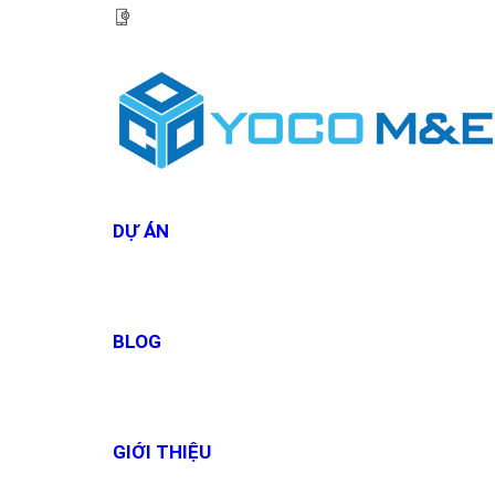
HOTLINE:
0967 927 927
DỰ ÁN
BLOG
GIỚI THIỆU