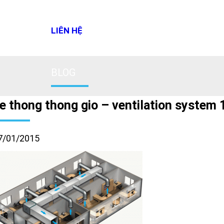
LIÊN HỆ
BLOG
e thong thong gio – ventilation system 
7/01/2015