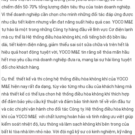
chiếm đến 50-70% tổng lượng điện tiêu thụ của toàn doanh nghiệp.
Vì thế doanh nghiệp cần chọn cho mình những đối tác đáp ứng được
nhu cầu tiết kiệm nhưng vẫn đạt năng suất hiệu quả cao. YOCO M&E
tự hào là một trong những Công ty hàng đầu về lĩnh vực Cơ điện lạnh
mà cụ thể là Hệ thống điều hòa không khí, nổi tiếng bởi độ bền lâu
dài, tiết kiệm điện năng, giảm thiểu sai sót sửa chữa và trên hết là
hiệu quả hoạt động tuyệt vời, YOCO M&E tin rằng sẽ thỏa mãn hầu
hết mọi yêu cầu mà doanh nghiệp đưa ra, mang lại sự hài lòng tuyệt
đối cho khách hàng.
Cụ thể: thiết kế và thi công hệ thống điều hòa không khí của YOCO
M&E hiện nay rất đa dạng, tùy vào từng nhu cầu của khách hàng mà
nhà thiết kế có thể lựa chọn hệ thống điều hòa không khí thích hợp
để đảm bảo yêu cầu kỹ thuật và đảm bảo tính kinh tế về vốn đầu tư
và các chi phí vận hành cho đối tác Công ty. Hệ thống điều hòa không
khí của YOCO M&E với chất lượng hoàn hảo và tính năng ưu việt giúp
kiểm soát nhiệt độ, lưu thông và làm sạch không khí bên trong của
bất kì tòa nhà lớn nhỏ nào. Với đội ngũ kỹ sư có kinh nghiệm, kỹ năng