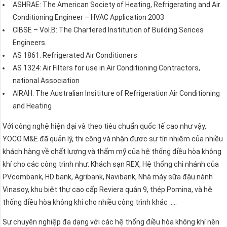
ASHRAE: The American Society of Heating, Refrigerating and Air
Conditioning Engineer – HVAC Application 2003
CIBSE – Vol.B: The Chartered Institution of Building Serices
Engineers.
AS 1861: Refrigerated Air Conditioners
AS 1324: Air Filters for use in Air Conditioning Contractors,
national Association
AIRAH: The Australian Insititure of Refrigeration Air Conditioning
and Heating
Với công nghệ hiện đại và theo tiêu chuẩn quốc tế cao như vậy,
YOCO M&E đã quản lý, thi công và nhận được sự tín nhiệm của nhiều
khách hàng về chất lượng và thẩm mỹ của hệ thống điều hòa không
khí cho các công trình như: Khách sạn REX, Hệ thống chi nhánh của
PVcombank, HD bank, Agribank, Navibank, Nhà máy sữa đậu nành
Vinasoy, khu biệt thự cao cấp Reviera quận 9, thép Pomina, và hệ
thống điều hòa không khí cho nhiều công trình khác …..
Sự chuyên nghiệp đa dạng với các hệ thống điều hòa không khí nên