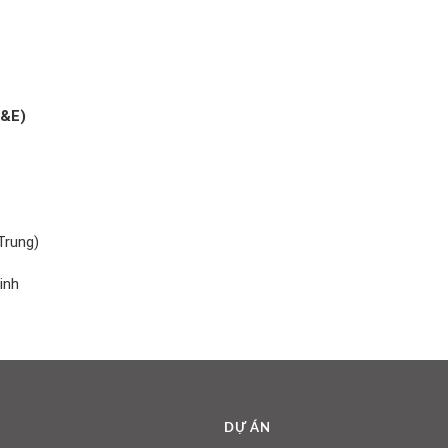
&E)
Trung)
inh
DỰ ÁN