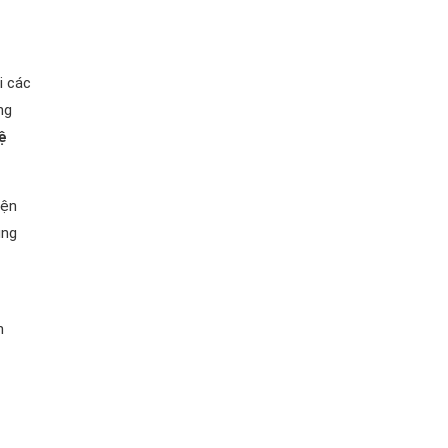
i các
ng
ệ
iện
ụng
n