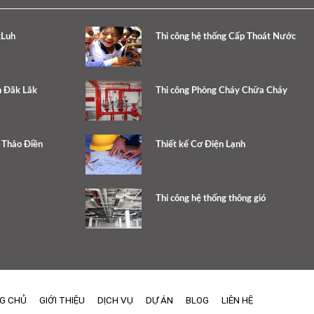
gLuh
Thi công hệ thống Cấp Thoát Nước
h Đăk Lăk
Thi công Phòng Cháy Chữa Cháy
e Thảo Điền
Thiết kế Cơ Điện Lạnh
Thi công hệ thống thông gió
G CHỦ
GIỚI THIỆU
DỊCH VỤ
DỰ ÁN
BLOG
LIÊN HỆ