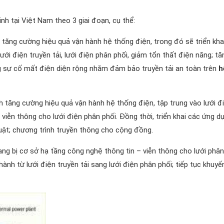
nh tại Việt Nam theo 3 giai đoạn, cụ thể:
h tăng cường hiệu quả vận hành hệ thống điện, trong đó sẽ triển kha
ới điện truyền tải, lưới điện phân phối, giảm tổn thất điện năng; tă
g sự cố mất điện diện rộng nhằm đảm bảo truyền tải an toàn trên
h
nh tăng cường hiệu quả vận hành hệ thống điện, tập trung vào lưới đ
 viễn thông cho lưới điện phân phối. Đồng thời, triển khai các ứng d
uật; chương trình truyền thông cho cộng đồng.
ang bị cơ sở hạ tầng công nghệ thông tin – viễn thông cho lưới phân
hành từ lưới điện truyền tải sang lưới điện phân phối; tiếp tục khuyế