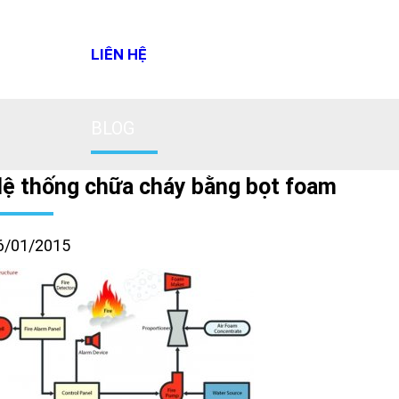
LIÊN HỆ
BLOG
ệ thống chữa cháy bằng bọt foam
6/01/2015