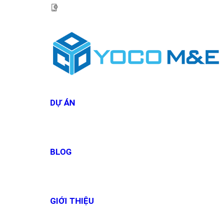
HOTLINE:
0967 927 927
DỰ ÁN
BLOG
GIỚI THIỆU