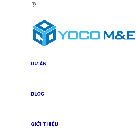
HOTLINE:
0967 927 927
DỰ ÁN
BLOG
GIỚI THIỆU