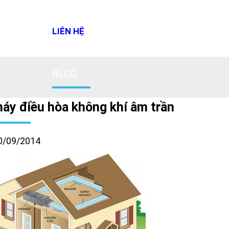
LIÊN HỆ
BLOG
áy điều hòa không khí âm trần
0/09/2014