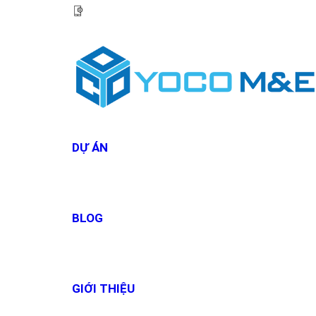
HOTLINE:
0967 927 927
DỰ ÁN
BLOG
GIỚI THIỆU