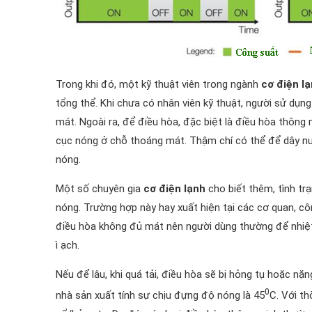
Trong khi đó, một kỹ thuật viên trong ngành
cơ điện l
tổng thể. Khi chưa có nhân viên kỹ thuật, người sử dụn
mát. Ngoài ra, để điều hòa, đặc biệt là điều hòa thông
cục nóng ở chỗ thoáng mát. Thậm chí có thể để dây nư
nóng.
Một số chuyên gia
cơ điện lạnh
cho biết thêm, tình trạ
nóng. Trường hợp này hay xuất hiện tại các cơ quan, côn
điều hòa không đủ mát nên người dùng thường để nhiệt 
ì ạch.
Nếu để lâu, khi quá tải, điều hòa sẽ bị hỏng tụ hoặc nặ
0
nhà sản xuất tính sự chịu đựng độ nóng là 45
C. Với thờ