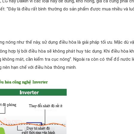
G hay Daikin vì các loại này dễ dùng, khó hỏng, giá cả cũng phải ch
iết: “Đây là điều rất bình thường do sản phẩm được mua nhiều và lu
ắng nóng như thế này, sử dụng điều hòa là giải pháp tối ưu. Mặc dù vậ
không hợp lý bởi điều hòa sẽ không phát huy tác dụng. Khi điều hòa k
không mát, cần kiểm tra cục nóng”. Ngoài ra còn có thể đổ nước l
 nên hạn chế với điều hòa thông minh.