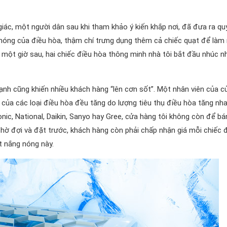
giác, một người dân sau khi tham khảo ý kiến khắp nơi, đã đưa ra qu
c nóng của điều hòa, thậm chí trưng dụng thêm cả chiếc quạt để làm
n một giờ sau, hai chiếc điều hòa thông minh nhà tôi bắt đầu nhúc n
nh cũng khiến nhiều khách hàng “lên cơn sốt”. Một nhân viên của c
iá của các loại điều hòa đều tăng do lượng tiêu thụ điều hòa tăng nh
ic, National, Daikin, Sanyo hay Gree, cửa hàng tôi không còn để bá
hờ đợi và đặt trước, khách hàng còn phải chấp nhận giá mỗi chiếc 
t nắng nóng này.