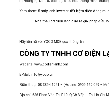
nổ/hỏng tụ. Do đó, các loại điều hòa thông minh thường 
Xem thêm:
5 máy lạnh Inverter tiết kiệm điện đáng mu
Nhà thầu cơ điện lạnh đưa ra giải pháp điều 
Hãy liên hệ với YOCO M&E qua thông tin:
CÔNG TY TNHH CƠ ĐIỆN L
Website:
www.codienlanh.com
E-Mail: info@yoco.vn
Điện thoại: 08 3894 1921 – (Hotline: 0909 169 059 – Mr.
Địa chỉ: 636 Phan Văn Trị, P.10, Q.Gò Vấp – Tp. Hồ Chí M