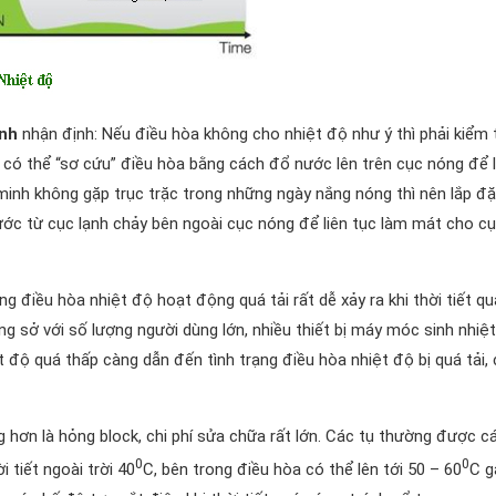
ạnh
nhận định: Nếu điều hòa không cho nhiệt độ như ý thì phải kiểm 
g có thể “sơ cứu” điều hòa bằng cách đổ nước lên trên cục nóng để
 minh không gặp trục trặc trong những ngày nắng nóng thì nên lắp đ
ớc từ cục lạnh chảy bên ngoài cục nóng để liên tục làm mát cho c
ng điều hòa nhiệt độ hoạt động quá tải rất dễ xảy ra khi thời tiết qu
g sở với số lượng người dùng lớn, nhiều thiết bị máy móc sinh nhiệt.
độ quá thấp càng dẫn đến tình trạng điều hòa nhiệt độ bị quá tải,
ng hơn là hỏng block, chi phí sửa chữa rất lớn. Các tụ thường được c
0
0
i tiết ngoài trời 40
C, bên trong điều hòa có thể lên tới 50 – 60
C g