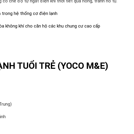
có chế độ tự ngắt điện khi thời tiết quá nóng, tránh nổ tụ.
a trong hệ thống cơ điện lạnh
hòa không khí cho căn hộ các khu chung cư cao cấp
ẠNH TUỔI TRẺ (YOCO M&E)
Trung)
inh