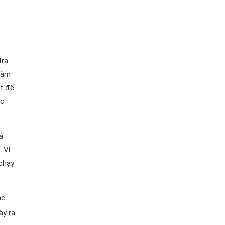
tra
 làm
ặt để
ục
á
 Vì
 chạy
ác
ây ra