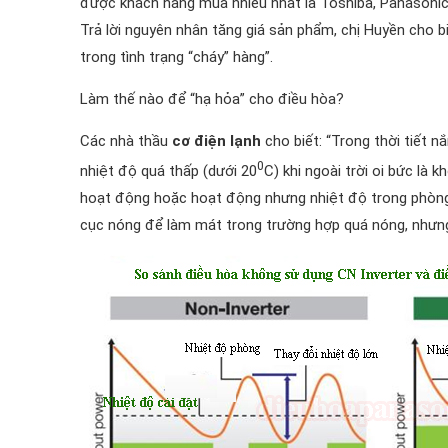
được khách hàng mua nhiều nhất là Toshiba, Panasonic, L
Trả lời nguyên nhân tăng giá sản phẩm, chị Huyền cho b
trong tình trạng “cháy” hàng”.
Làm thế nào để “hạ hỏa” cho điều hòa?
Các nhà thầu
cơ điện lạnh
cho biết: “Trong thời tiết n
0
nhiệt độ quá thấp (dưới 20
C) khi ngoài trời oi bức là 
hoạt động hoặc hoạt động nhưng nhiệt độ trong phòng 
cục nóng để làm mát trong trường hợp quá nóng, nhưng