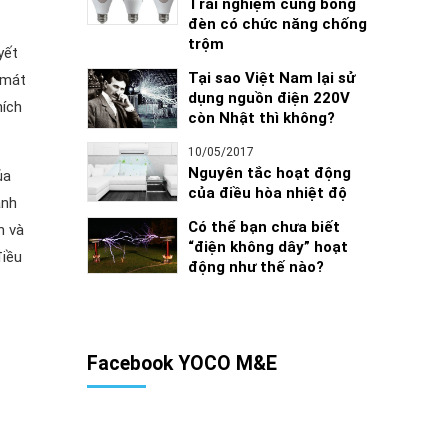
Trải nghiệm cùng bóng
đèn có chức năng chống
trộm
yết
Tại sao Việt Nam lại sử
 mát
dụng nguồn điện 220V
hích
còn Nhật thì không?
10/05/2017
Nguyên tắc hoạt động
ủa
của điều hòa nhiệt độ
anh
Có thể bạn chưa biết
n và
“điện không dây” hoạt
điều
động như thế nào?
Facebook YOCO M&E