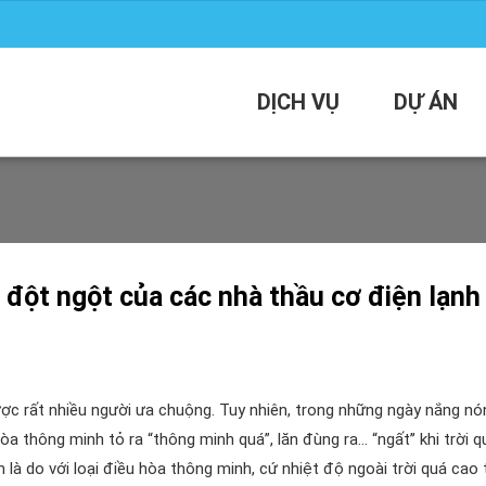
DỊCH VỤ
DỰ ÁN
 đột ngột của các nhà thầu cơ điện lạnh
ược rất nhiều người ưa chuộng. Tuy nhiên, trong những ngày nắng nó
a thông minh tỏ ra “thông minh quá”, lăn đùng ra… “ngất’’ khi trời q
 là do với loại điều hòa thông minh, cứ nhiệt độ ngoài trời quá cao 