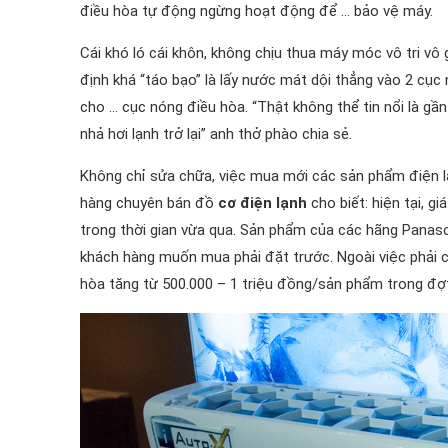
điều hòa tự động ngừng hoạt động để … bảo vệ máy.
Cái khó ló cái khôn, không chịu thua máy móc vô tri vô 
định khá “táo bạo” là lấy nước mát dội thẳng vào 2 cụ
cho … cục nóng điều hòa. “Thật không thể tin nổi là gầ
nhả hơi lạnh trở lại” anh thở phào chia sẻ.
Không chỉ sửa chữa, việc mua mới các sản phẩm điện lạ
hàng chuyên bán đồ
cơ điện lạnh
cho biết: hiện tại, g
trong thời gian vừa qua. Sản phẩm của các hãng Panason
khách hàng muốn mua phải đặt trước. Ngoài việc phải c
hòa tăng từ 500.000 – 1 triệu đồng/sản phẩm trong đợ