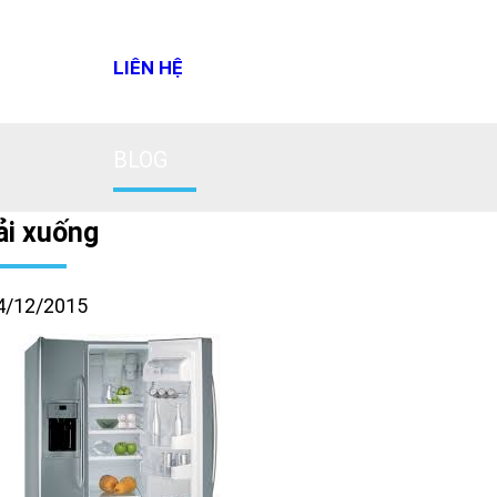
LIÊN HỆ
BLOG
ải xuống
4/12/2015