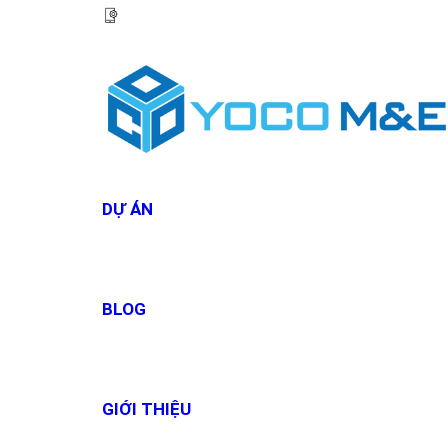
HOTLINE:
0967 927 927
DỰ ÁN
BLOG
GIỚI THIỆU