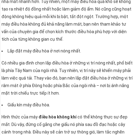
nhà mát nhanh hơn. Tuy nhiên, một máy điều hòa quá khổ sẽ không
tạo ra nhiệt độ đồng nhất hoặc làm giảm độ ẩm. Nó cũng cũng hoạt
động không hiệu quả mỗi khi bị bật, tắt đột ngột. Trường hợp, một
máy điều hòa không đủ khả năng làm mát, bạn nên tham khảo tư
vấn của chuyên gia để chọn kích thước điều hòa phù hợp với diện
tích của từng không gian cụ thể.
Lắp đặt máy điều hòa ở nơi nóng nhất.
Có nhiều gia đình chọn lắp điều hòa ở những vị trí nóng nhất, phổ biết
là phía Tây Nam của ngôi nhà. Tuy nhiên, vị trí này sẽ khiến máy phải
làm việc quá tải. Thay vào đó, bạn nên lắp đặt điều hòa ở những vị trí
râm mát ở phía Đông hoặc phía Bắc của ngôi nhà – nơi bị ánh nắng
mặt trời chiếu trực tiếp ít hơn.
Giấu kín máy điều hòa.
Hình thức của máy
điều hòa không khí
có thể không thực sự đẹp
mắt. Dù vậy, đừng cố gắng che giấu nó phía sau đồ đạc hoặc cây
cảnh trong nhà. Điều này sẽ cản trở sự thông gió, làm tắc nghẽn