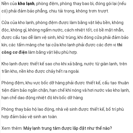
Nền của
kho lạnh
, phòng đệm, phòng thay bao bì, đóng gói lại (nếu
có) phải đảm bảo phẳng, chịu tải trọng, không trơn trượt.
Cửa của kho lạnh, phòng đệm được làm bằng vật liệu bền, không
độc, không gỉ, không ngấm nước, cách nhiệt tốt, có bề mặt nhẵn,
được cấu tạo dễ làm vệ sinh, khử trùng; khi đóng cửa phải đảm bảo
kín; các tấm màng che tại cửa kho lạnh phải được các đơn vị
thi
công cơ điện
làm bằng vật liệu phù hợp.
Kho lạnh được thiết kế sao cho khi xả băng, nước từ giàn lạnh, trên
trần kho, nền kho được chảy hết ra ngoài.
Phòng đệm, khu vực bốc dỡ hàng phải được thiết kế, cấu tạo thuận
tiện đảm bảo ngăn chặn, hạn chế khí nóng và hơi nước vào kho lạnh,
hạn chế dao động nhiệt độ khi bốc dỡ hàng
Phòng thay bảo hộ lao động, nhà vệ sinh được thiết kế, bố trí phù
hợp đảm bảo vệ sinh an toàn.
Xem thêm:
Máy lạnh trung tâm được lắp đặt như thế nào?