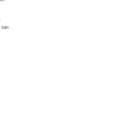
t
c bạn