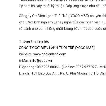
kịp thời khi xảy ra lỗi kỹ thuật. Đáp ứng được nhu cầu 
Công ty Cơ Điện Lạnh Tuổi Trẻ ( YOCO M&E) chuyên thi c
khói . Với kinh nghiệm và tay nghề của các nhân viên Tu
và dành cho bạn những chất lượng tốt nhất của cuộc s
Thông tin liên hệ:
CÔNG TY CƠ ĐIỆN LẠNH TUỔI TRẺ (YOCO M&E)
Website:
www.codienlanh.com
E-Mail:
info@yoco.vn
Điện thoại: 08 6295 8806 – (Hotline: 0967 927 927– Mr.D
Địa chỉ: 151 Đào Duy Anh, P.9, Q. Phú Nhuận, Tp. Hồ Chí