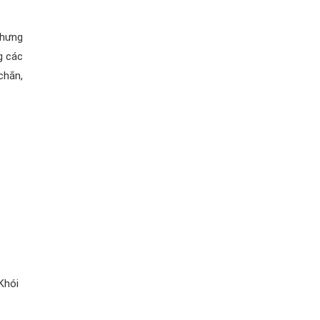
Nhưng
g các
chắn,
Khói