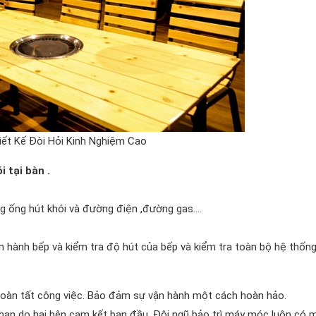
hiết Kế Đòi Hỏi Kinh Nghiệm Cao
 tại bàn .
ờng ống hút khói và đường điện ,đường gas….
n hành bếp và kiểm tra độ hút của bếp và kiểm tra toàn bộ hệ thốn
 hoàn tất công việc. Bảo đảm sự vận hành một cách hoàn hảo.
i hạn do hai bên cam kết ban đầu. Đội ngũ bảo trì máy móc luôn có 