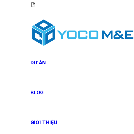
HOTLINE:
0967 927 927
DỰ ÁN
BLOG
GIỚI THIỆU