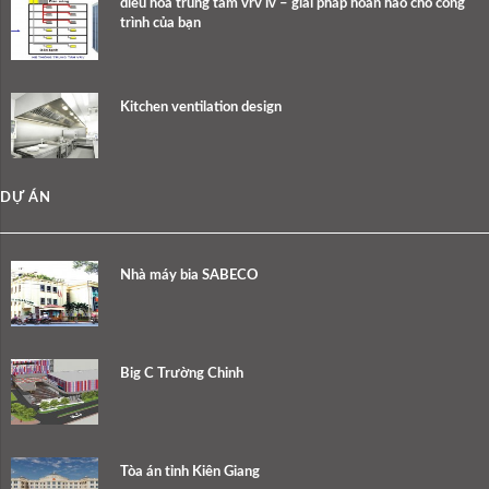
điều hòa trung tâm vrv iv – giải pháp hoàn hảo cho công
trình của bạn
Kitchen ventilation design
DỰ ÁN
Nhà máy bia SABECO
Big C Trường Chinh
Tòa án tỉnh Kiên Giang