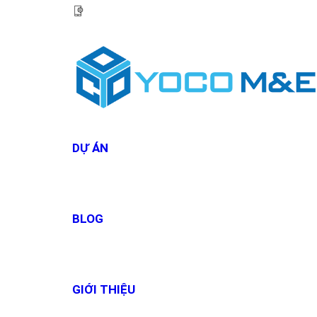
HOTLINE:
0967 927 927
DỰ ÁN
BLOG
GIỚI THIỆU