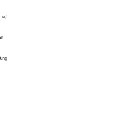
ó sự
àn
dùng