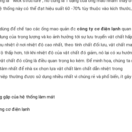
ng là “ wick structure”, nó cũng là 1 dạng của ống mao nhằm thay đ
ệ thống này có thể đạt hiệu suất 60 -70% tùy thuộc vào kích thước,
ất dùng để chế tạo các ống mao quản đc
công ty cơ điện lạnh
quan
dụng của trọng lượng và ko ảnh hưởng tới sự lưu truyển vật chất hấp
hụ nhiệt ở nơi nhiệt độ cao nhất, theo tính chất đối lưu, vật chất m
độ thấp hơn, tới khi nhiệt độ của vật chất đó giảm, nó lại có xu hướn
 vật chất đó cũng là điều quan trọng ko kém. Để minh họa, chúng ta 
 tâm nhất để nhà sx chọn lựa vật chất làm chất dẫn nhiệt trong
ệp thường được sử dụng nhiều nhất vì chúng rẻ và phổ biến, ít gây 
ng gặp của hệ thống làm mát
ng cơ điện lạnh