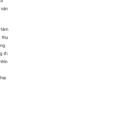
ổi
 vận
 tâm
 thụ
ang
g đi
nhìn
hại