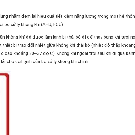
 dụng nhằm đem lại hiệu quả tiết kiệm năng lượng trong một hệ thố
i bộ xử lý không khí (AHU, FCU)
 không khí đã được làm lạnh bị thải bỏ đi để thay bằng khí tươi n
 thiết bị trao đổi nhiệt giữa không khí thải bỏ (nhiệt độ thấp khoản
 độ cao khoảng 30~37 độ C). Không khí ngoài trời sau khi đi qua bán
ải cho coil lạnh của bộ xử lý không khí chính.