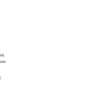
ới,
rình
ể