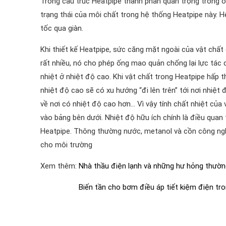
Trong cấu trúc Heatpipe thành phần quan trọng trong ố
trạng thái của môi chất trong hệ thống Heatpipe này. H
tốc qua giàn.
Khi thiết kế Heatpipe, sức căng mặt ngoài của vật ch
rất nhiều, nó cho phép ống mao quản chống lại lực tác 
nhiệt ở nhiệt độ cao. Khi vật chất trong Heatpipe hấp t
nhiệt độ cao sẽ có xu hướng “đi lên trên” tới nơi nhiệt 
về nơi có nhiệt độ cao hơn… Vì vậy tính chất nhiệt của
vào bảng bên dưới. Nhiệt độ hữu ích chính là điều quan
Heatpipe. Thông thường nước, metanol và cồn công nghi
cho môi trường
Xem thêm:
Nhà thầu điện lạnh và những hư hỏng thườ
Biến tần cho bơm điều áp tiết kiệm điện tro