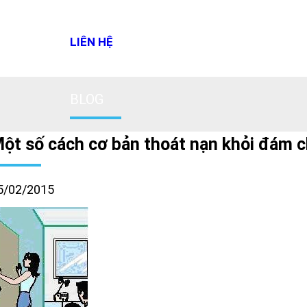
LIÊN HỆ
BLOG
ột số cách cơ bản thoát nạn khỏi đám 
5/02/2015