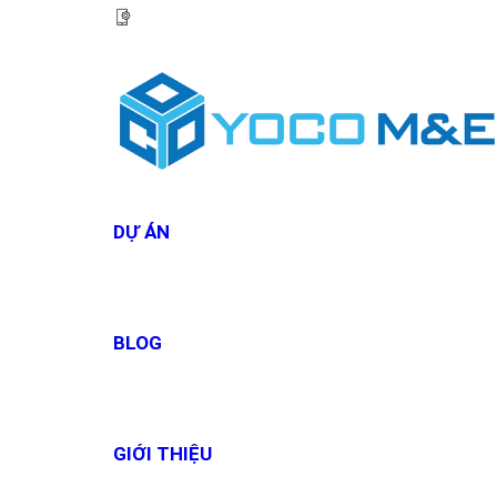
HOTLINE:
0967 927 927
DỰ ÁN
BLOG
GIỚI THIỆU