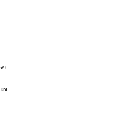
một
khi