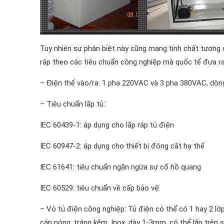
Tuy nhiên sự phân biệt này cũng mang tính chất tương đ
ráp theo các tiêu chuẩn công nghiệp mà quốc tế đưa ra
– Điện thế vào/ra: 1 pha 220VAC và 3 pha 380VAC, dòng
– Tiêu chuẩn lắp tủ:
IEC 60439-1: áp dụng cho lắp ráp tủ điện
IEC 60947-2: áp dụng cho thiết bị đóng cắt hạ thế
IEC 61641: tiêu chuẩn ngăn ngừa sự cố hồ quang
IEC 60529: tiêu chuẩn về cấp bảo vệ.
– Vỏ tủ điện công nghiệp: Tủ điện có thể có 1 hay 2 lớp
cán nóng, tráng kẽm, Inox, dày 1-3mm, có thể lắp trên