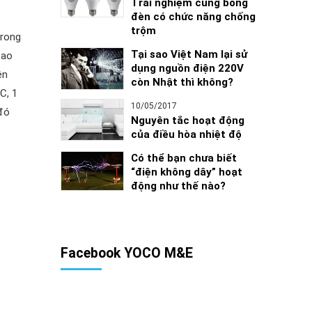
Trải nghiệm cùng bóng
đèn có chức năng chống
trộm
trong
Tại sao Việt Nam lại sử
cao
dụng nguồn điện 220V
ện
còn Nhật thì không?
C, 1
10/05/2017
 đó
Nguyên tắc hoạt động
của điều hòa nhiệt độ
Có thể bạn chưa biết
“điện không dây” hoạt
động như thế nào?
Facebook YOCO M&E