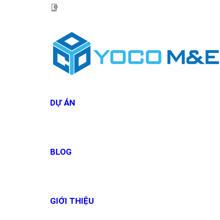
HOTLINE:
0967 927 927
DỰ ÁN
BLOG
GIỚI THIỆU