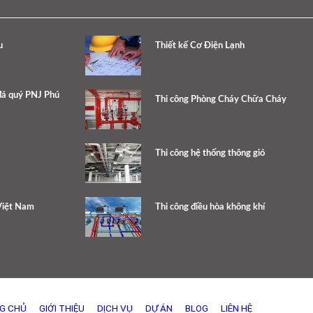
u
Thiết kế Cơ Điện Lạnh
đá quý PNJ Phú
Thi công Phòng Cháy Chữa Cháy
Thi công hệ thống thông gió
Việt Nam
Thi công điều hòa không khí
G CHỦ
GIỚI THIỆU
DỊCH VỤ
DỰ ÁN
BLOG
LIÊN HỆ