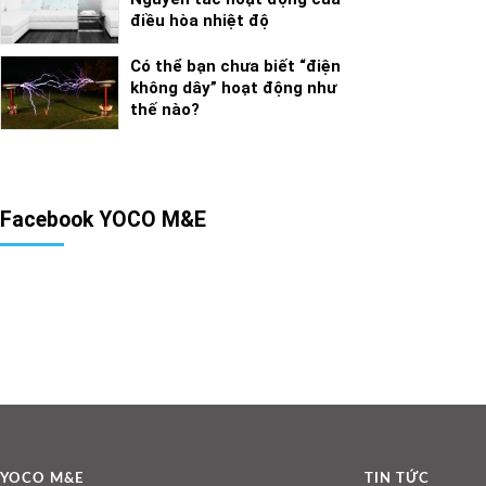
điều hòa nhiệt độ
Có thể bạn chưa biết “điện
không dây” hoạt động như
thế nào?
Facebook YOCO M&E
YOCO M&E
TIN TỨC