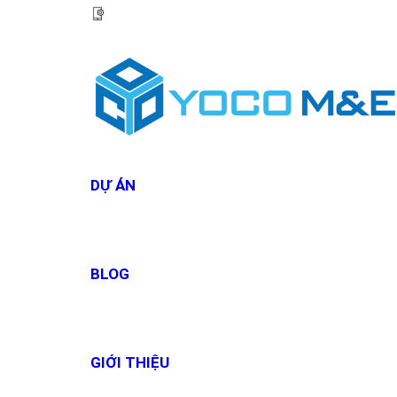
HOTLINE:
0967 927 927
DỰ ÁN
BLOG
GIỚI THIỆU