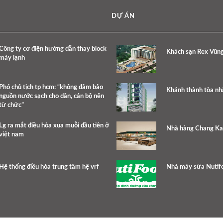
DỰ ÁN
Công ty cơ điện hướng dẫn thay block
Khách sạn Rex Vũn
máy lạnh
Phó chủ tịch tp hcm: “không đảm bảo
Khánh thành tòa nh
nguồn nước sạch cho dân, cán bộ nên
từ chức”
Lg ra mắt điều hòa xua muỗi đầu tiên ở
Nhà hàng Chang K
việt nam
Hệ thống điều hòa trung tâm hệ vrf
Nhà máy sữa Nutif