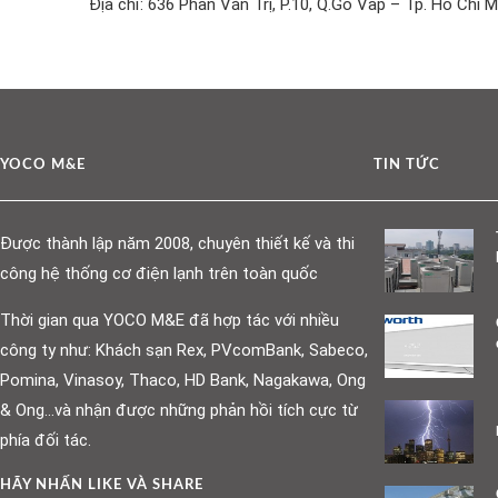
Địa chỉ: 636 Phan Văn Trị, P.10, Q.Gò Vấp – Tp. Hồ Chí M
YOCO M&E
TIN TỨC
Được thành lập năm 2008, chuyên thiết kế và thi
công hệ thống cơ điện lạnh trên toàn quốc
Thời gian qua YOCO M&E đã hợp tác với nhiều
công ty như: Khách sạn Rex, PVcomBank, Sabeco,
Pomina, Vinasoy, Thaco, HD Bank, Nagakawa, Ong
& Ong…và nhận được những phản hồi tích cực từ
phía đối tác.
HÃY NHẤN LIKE VÀ SHARE