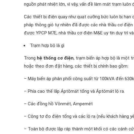
nguồn phát nhiệt lớn, vì vậy, vấn đề làm mát trạm luô
Các thiết bị điện quay như quạt cưỡng bức luôn bị hạn
pháp thông gió tự nhiên đã được các nhà thầu cơ điện đ
được YPCP M7E, nhà thầu cơ điện M&E uy tín duy trì và 
Trạm hợp bộ là gì
Trong
hệ thống cơ điện
, trạm biến áp hợp bộ là một 
hoặc theo đơn đặt hàng, các thiết bị chính bao gồm:
– Máy biến áp phân phối công suất từ 100kVA đến 630k
– Phía cao thế lắp Áptômát tổng và Áptômát lộ ra.
– Các đồng hồ Vônmét, Ampemét
– Công tơ đo điện tổng và các lộ ra (nếu khách hàng yê
– Toàn bộ được lắp ráp thành một khối có các cánh cử