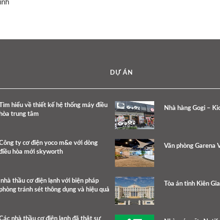
inh
DỰ ÁN
Tìm hiểu về thiết kế hệ thống máy điều
Nhà hàng Gogi – Kic
hòa trung tâm
Công ty cơ điện yoco m&e với dòng
Văn phòng Garena 
điều hòa mới skyworth
nhà thầu cơ điện lạnh với biện pháp
Tòa án tỉnh Kiên Gi
phòng tránh sét thông dụng và hiệu quả
Các nhà thầu cơ điện lạnh đã thật sự