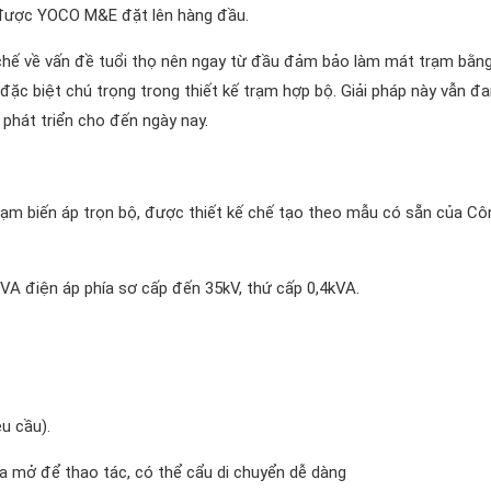
n được YOCO M&E đặt lên hàng đầu.
 chế về vấn đề tuổi thọ nên ngay từ đầu đảm bảo làm mát trạm bằng
ặc biệt chú trọng trong thiết kế trạm hợp bộ. Giải pháp này vẫn đ
phát triển cho đến ngày nay.
trạm biến áp trọn bộ, được thiết kế chế tạo theo mẫu có sẵn của Cô
VA điện áp phía sơ cấp đến 35kV, thứ cấp 0,4kVA.
u cầu).
a mở để thao tác, có thể cẩu di chuyển dễ dàng