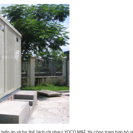
y biến áp và hạ thế tách rời nhau) YOCO M&E thi công trạm hợp bộ g