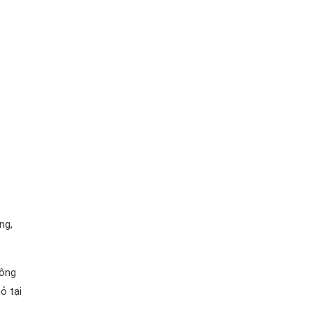
ng,
công
ỏ tại