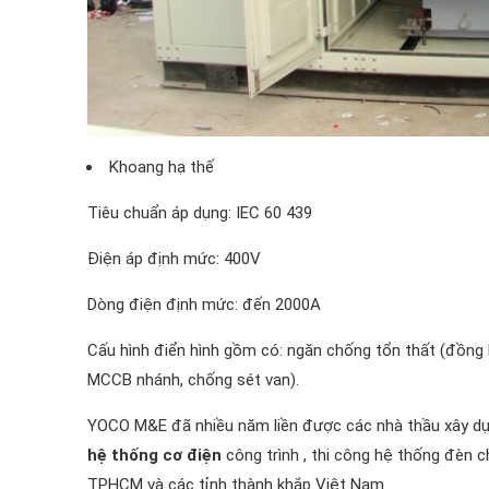
Khoang hạ thế
Tiêu chuẩn áp dụng: IEC 60 439
Điện áp định mức: 400V
Dòng điện định mức: đến 2000A
Cấu hình điển hình gồm có: ngăn chống tổn thất (đồng 
MCCB nhánh, chống sét van).
YOCO M&E đã nhiều năm liền được các nhà thầu xây dựng
hệ thống cơ điện
công trình , thi công hệ thống đèn c
TPHCM và các tỉnh thành khắp Việt Nam.