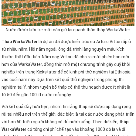
Nước được lưới tre mắt cáo giữ lại quanh thân tháp​ WarkaWater
Tháp WarkaWater
là dự án đã được kiến trúc sư Arturo Vittori ấp ủ
từ nhiều năm. Hồi năm ngoái, ông đã trình làng nguyên mẫu kích
thước thật đầu tiên. Năm nay, Vittori đã cho ra mắt phiên bản mới
hơn của WarkaWater, đồng thời mở một chương trình gây quỹ khởi
nghiệp trên trang Kickstater để có kinh phí thử nghiệm tại Ethiopia
vào cuối năm nay. Dựa trên kết quả thử nghiệm trong phòng thí
nghiệm tại Ý, nhóm tuyên bố tháp có thể thu hoạch được ít nhất là
từ 50 đến gần 100 lít nước mỗi ngày.
Với kết quả đầy hứa hẹn, nhóm tin rằng tháp sẽ được áp dụng rộng
rãi tại nhiều nơi trên thế giới, đặc biệt là tại các nước đang phát triển
với hơn 60 triệu người không có đủ nước uống. Theo dự kiến,
tháp
WarkaWater
có tổng chi phí chế tạo vào khoảng 1000 đô la và dĩ