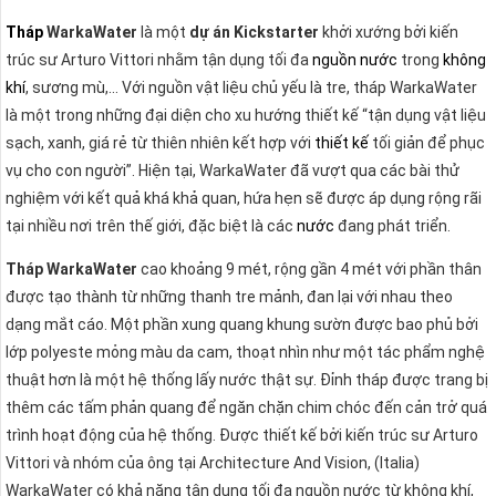
​Tháp
WarkaWater
là một
dự án Kickstarter
khởi xướng bởi kiến
trúc sư Arturo Vittori nhằm tận dụng tối đa
nguồn nước
trong
không
khí
, sương mù,… Với nguồn vật liệu chủ yếu là tre, tháp WarkaWater
là một trong những đại diện cho xu hướng thiết kế “tận dụng vật liệu
sạch, xanh, giá rẻ từ thiên nhiên kết hợp với
thiết kế
tối giản để phục
vụ cho con người”. Hiện tại, WarkaWater đã vượt qua các bài thử
nghiệm với kết quả khá khả quan, hứa hẹn sẽ được áp dụng rộng rãi
tại nhiều nơi trên thế giới, đặc biệt là các
nước
đang phát triển.
Tháp WarkaWater
cao khoảng 9 mét, rộng gần 4 mét với phần thân
được tạo thành từ những thanh tre mảnh, đan lại với nhau theo
dạng mắt cáo. Một phần xung quang khung sườn được bao phủ bởi
lớp polyeste mỏng màu da cam, thoạt nhìn như một tác phẩm nghệ
thuật hơn là một hệ thống lấy nước thật sự. Đỉnh tháp được trang bị
thêm các tấm phản quang để ngăn chặn chim chóc đến cản trở quá
trình hoạt động của hệ thống. Được thiết kế bởi kiến trúc sư Arturo
Vittori và nhóm của ông tại Architecture And Vision, (Italia)
WarkaWater có khả năng tận dung tối đa nguồn nước từ không khí,