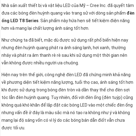
Nhà sản xuất thiết bị và vật liệu LED của Mỹ – Cree Inc. đã quyết tâm
đưa các bóng đèn huỳnh quang vào trang sử với dòng sản phẩm
đèn
ống LED T8 Series
. Sản phẩm này hứa hẹn sẽ tiết kiệm điện năng
hơn và mang lại chất lượng ánh sáng tốt hơn.
Như chúng ta đã biết, mặc dù được sử dụng rất phổ biến hiện nay
nhưng đèn huỳnh quang phát ra ánh sáng lạnh, hơi xanh, thường
nháy và phát ra âm thanh rè rè sau khi sử dụng một thời gian nên
vẫn không được nhiều người ưa chuộng.
Hiện nay trên thế giới, công nghệ đèn LED đã chứng minh khả năng
về phương diện tiết kiệm năng lượng, tuổi thọ cao, ánh sáng tốt hơn
khi được sử dụng trong bóng đèn tròn và dần thay thế cho đèn sợi
tóc lẫn đèn huỳnh quang. Tuy nhiên, đối với đèn ống (đèn tuýp) cũng
không quá khó khăn để lắp đặt các bóng LED vào một chiếc đèn ống
nhưng vấn đề ở đây là màu sắc mà nó tạo ra không như ý và không
mang lại độ sáng vốn có vì lý do các bóng bán dẫn điốt vẫn chưa
được tối ưu.