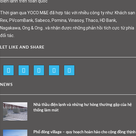
điện lạnh trên toàn quốc
Thời gian qua YOCO M&E đã hợp tác với nhiều công ty như: Khách sạn
Rex, PVcomBank, Sabeco, Pomina, Vinasoy, Thaco, HD Bank,
Nagakawa, Ong & Ong…và nhận được những phản hồi tích cực từ phía
đối tác.
LET LIKE AND SHARE
NEWS
Nhà thầu điện lạnh và những hư hỏng thường gặp của hệ
thống làm mát
Phố đông village – quy hoạch hoàn hảo cho cộng đồng thịnh