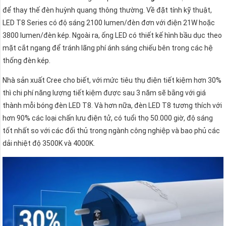
để thay thế đèn huỳnh quang thông thường. Về đặt tính kỹ thuật,
LED T8 Series có độ sáng 2100 lumen/đèn đơn với điện 21W hoặc
3800 lumen/đèn kép. Ngoài ra, ống LED có thiết kế hình bầu dục theo
mặt cắt ngang để tránh lãng phí ánh sáng chiếu bên trong các hệ
thống đèn kép.
Nhà sản xuất Cree cho biết, với mức tiêu thụ điện tiết kiệm hơn 30%
thì chi phí năng lượng tiết kiệm được sau 3 năm sẽ bằng với giá
thành mỗi bóng đèn LED T8. Và hơn nữa, đèn LED T8 tương thích với
hơn 90% các loại chấn lưu điện tử, có tuổi thọ 50.000 giờ, độ sáng
tốt nhất so với các đối thủ trong ngành công nghiệp và bao phủ các
dải nhiệt độ 3500K và 4000K.